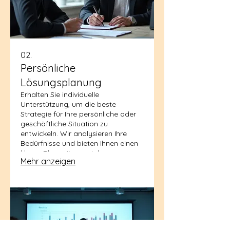
02.
Persönliche
Lösungsplanung
Erhalten Sie individuelle
Unterstützung, um die beste
Strategie für Ihre persönliche oder
geschäftliche Situation zu
entwickeln. Wir analysieren Ihre
Bedürfnisse und bieten Ihnen einen
klaren Plan mit umsetzbaren
Mehr anzeigen
Schritten. Dieser Service hilft Ihnen,
Ihre Ziele effektiver zu erreichen.