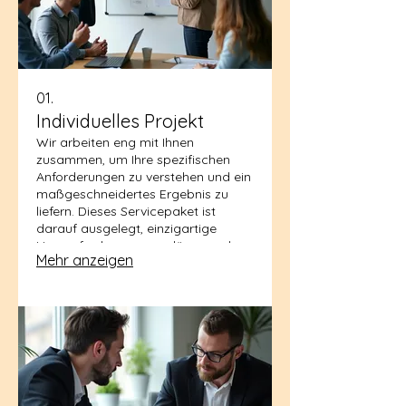
01.
Individuelles Projekt
Wir arbeiten eng mit Ihnen
zusammen, um Ihre spezifischen
Anforderungen zu verstehen und ein
maßgeschneidertes Ergebnis zu
liefern. Dieses Servicepaket ist
darauf ausgelegt, einzigartige
Herausforderungen zu lösen und
Mehr anzeigen
innovative Lösungen zu entwickeln,
die genau auf Ihre Bedürfnisse
abgestimmt sind. Erhalten Sie ein
Ergebnis, das perfekt zu Ihren Zielen
passt.